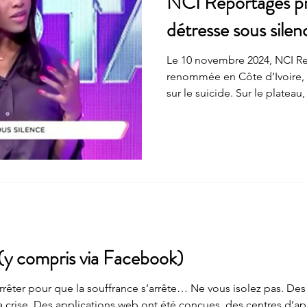
NCI Reportages pr
détresse sous silen
Le 10 novembre 2024, NCI R
renommée en Côte d’Ivoire, p
sur le suicide. Sur le plateau
Christina Goh, notamment à l’
FORTIS et contributrice au 
Mentale de Côte d’Ivoire. Le r
replay intégral de l’émission
certaines images ont été flou
sensibilité des plus jeunes 
 (y compris via Facebook)
 arrêter pour que la souffrance s’arrête… Ne vous isolez pas. Des 
appel souvent anonymes