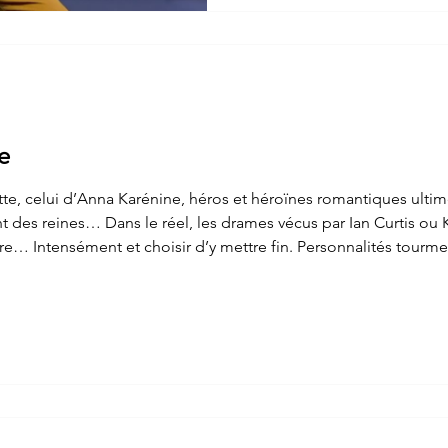
suicide, il peut arriver que n
cas, attention ! Bon à savoir
l’aide et s'informer est gratui
vous aiguiller en attendant 
hospitaliers publics ou privé
e
tte, celui d’Anna Karénine, héros et héroïnes romantiques ult
t des reines… Dans le réel, les drames vécus par Ian Curtis ou 
re… Intensément et choisir d’y mettre fin. Personnalités tourm
ont le « happy end » se résume en une expression clé : avoir eu