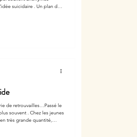
ient : " Tout le monde peut
cide
rie de retrouvailles…Passé le
plus souvent . Chez les jeunes
 en très grande quantité,
ue d’alcoolisme et l’appari