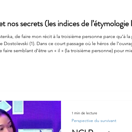
t nos secrets (les indices de l’étymologie 
 de faire semblant d’être un « il » (la troisième personne) pour m
nse vraiment être. Et de quoi-a-t-on honte ? De son état réel ? Tou
1 min de lecture
Perspective du survivant