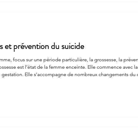
 et prévention du suicide
mme, focus sur une période particulière, la grossesse, la préven
rossesse est l’état de la femme enceinte. Elle commence avec l
la gestation. Elle s’accompagne de nombreux changements du 
onstants et variables en intensité d’une personne à l’autre. Ce