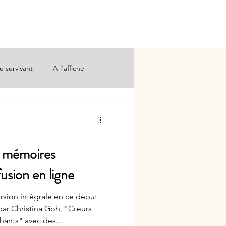
 Fortis
La Différence
Plus
u survivant
A l'affiche
, mémoires
fusion en ligne
ersion intégrale en ce début
 par Christina Goh, "Cœurs
hants" avec des