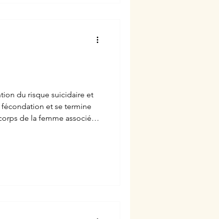
tion du risque suicidaire et
a fécondation et se termine
corps de la femme associés à
tte période délicate, porteuse