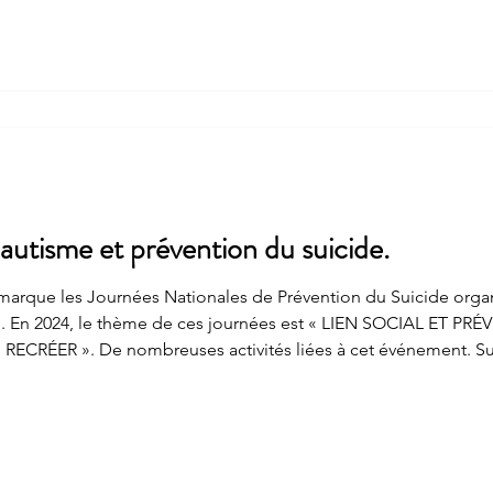
 autisme et prévention du suicide.
s Journées Nationales de Prévention du Suicide organisées par l’Union Nationale
de. En 2024, le thème de ces journées est « LIEN SOCIAL ET P
RÉER ». De nombreuses activités liées à cet événement. Sur 
tique et une perspective du lien social souvent peu comprise pa