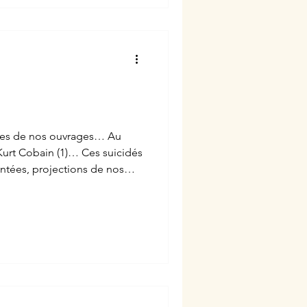
ous soyons fragilisés. Dans ce
 : en cas de doute, appeler à
t et certains sites peuvent
que des professionnels
s prennent l
imes de nos ouvrages… Au
Kurt Cobain (1)… Ces suicidés
entées, projections de nos
 le dernier mot…Et l’éternité.