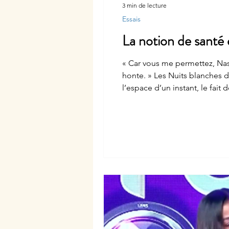
3 min de lecture
Essais
La notion de santé e
« Car vous me permettez, Nastenka, de faire mon récit à la troisième personne parce qu’à la première j’aurais terriblement
honte. » Les Nuits blanches de Dostoïevski (1). Dans ce court passage où le héros de l’ouvrage s’épanche, est évoqué
l’espace d’un instant, le fait
il » ? Peut-être celui qu’on pe