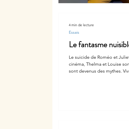
4 min de lecture
Essais
Le fantasme nuisibl
Le suicide de Roméo et Julie
cinéma, Thelma et Louise son
sont devenus des mythes. Viv
non-dits, émotions intimes, d
Ces h