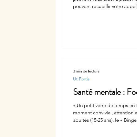
peuvent recueillir votre appel en fonct
sécurité (en français)
3 min de lecture
Ut Fortis
Santé mentale : Focu
« Un petit verre de temps en 
moment convivial, attention a
adultes (15-25 ans), le « Bin
généralement en groupe), réa