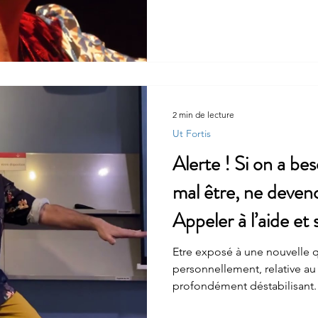
personnalités émérites de Côt
sensibilisation sur la question
"prime time" en télévision pu
douceur pendant une heure e
synopsis Un passionnant vo
l’intériorité d’hommes.Voyag
le c
2 min de lecture
Ut Fortis
Alerte ! Si on a be
mal être, ne deven
Appeler à l’aide et 
gratuit (monde fr
Etre exposé à une nouvelle 
personnellement, relative au 
profondément déstabilisant. D
le rejet ou l'extrême vulnérab