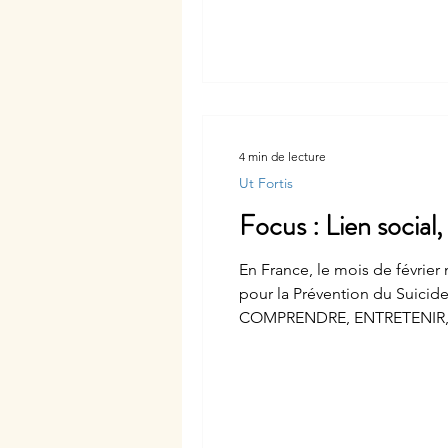
4 min de lecture
Ut Fortis
Focus : Lien social,
En France, le mois de février marque le
pour la Prévention du Suici
COMPRENDRE, ENTRETENIR, REC
dessous, sur le trouble autis
quoi l’autisme ?