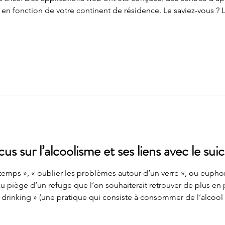
ion de votre continent de résidence. Le saviez-vous ? L’idée suicidaire . Un plan de
 permet d’en savoir plus et de prendre ses disposition quand elle surv
s sur l’alcoolisme et ses liens avec le sui
temps », « oublier les problèmes autour d’un verre », ou eupho
u piège d’un refuge que l’on souhaiterait retrouver de plus en 
ge drinking » (une pratique qui consiste à consommer de l’alcool
lisé dans la bonne humeur, sur le long terme, augmente le risq