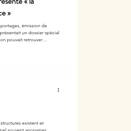
ésente « la
ce »
eportages, émission de
résentait un dossier spécial
, on pouvait retrouver
origine de l’initiative UT
Programme National de Santé
eplay est en ligne. Voir le
 ci-dessous. (Attention
tées et pourraient heurter la
ou de person
structures existent et