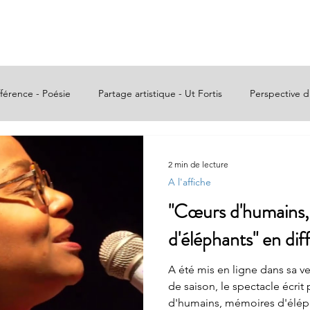
Accueil
À propos
Info crise
Actualités
Ut
fférence - Poésie
Partage artistique - Ut Fortis
Perspective d
tions
2 min de lecture
A l'affiche
"Cœurs d'humains
d'éléphants" en dif
A été mis en ligne dans sa v
de saison, le spectacle écrit
d'humains, mémoires d'élép