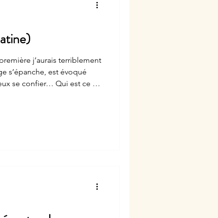
latine)
ieux se confier… Qui est ce «
t serait-il là