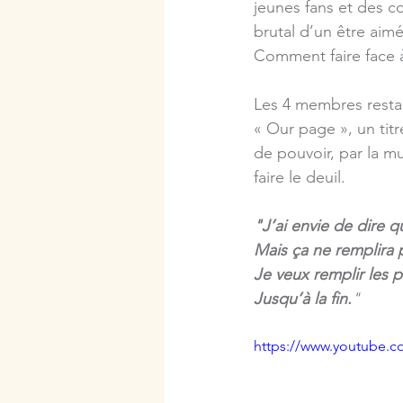
jeunes fans et des c
brutal d’un être aimé
Comment faire face à
Les 4 membres restan
« Our page », un tit
de pouvoir, par la m
faire le deuil.
"J’ai envie de dire
Mais ça ne remplira 
Je veux remplir les 
Jusqu’à la fin.
"
https://www.youtube.c