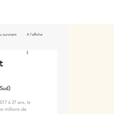
 Fortis
La Différence
Plus
u survivant
A l'affiche
t
Sud)
7 à 27 ans, le 
es millions de 