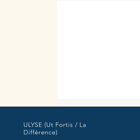
ULYSE (Ut Fortis / La
Différence)
Courage - Vidéo