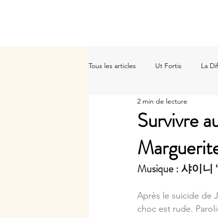
CG Initiatives
Tous les articles
Ut Fortis
La Di
2 min de lecture
Info crise
Essais
Contribu
Survivre a
Marguerit
Musique : 샤이니 
Après le suicide de
choc est rude. Paroli