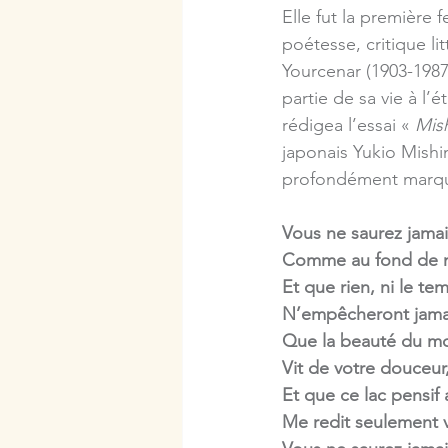
Elle fut la première
poétesse, critique li
Yourcenar (1903-1987
partie de sa vie à l’é
rédigea l’essai « 
Mish
japonais Yukio Mishim
profondément marq
Vous ne saurez jama
Comme au fond de m
Et que rien, ni le te
N’empêcheront jamai
Que la beauté du mon
Vit de votre douceur, 
Et que ce lac pensif
Me redit seulement v