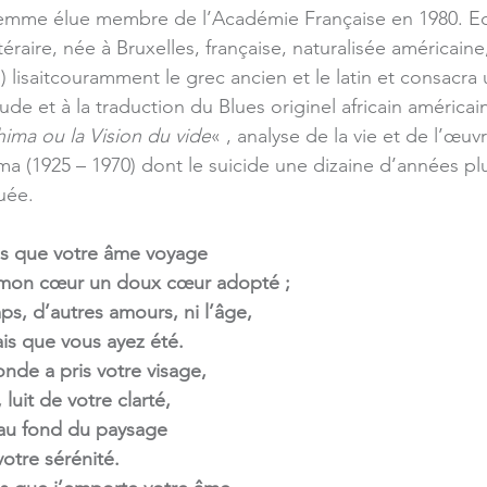
 femme élue membre de l’Académie Française en 1980. Ecr
ttéraire, née à Bruxelles, française, naturalisée américain
) lisaitcouramment le grec ancien et le latin et consacra
tude et à la traduction du Blues originel africain américain
ima ou la Vision du vide
« , analyse de la vie et de l’œuvr
a (1925 – 1970) dont le suicide une dizaine d’années plus
uée.
is que votre âme voyage
on cœur un doux cœur adopté ;
mps, d’autres amours, ni l’âge,
s que vous ayez été.
de a pris votre visage,
luit de votre clarté,
 au fond du paysage
otre sérénité.