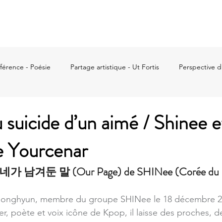
Accueil
À propos
Info crise
Actualités
Ut
fférence - Poésie
Partage artistique - Ut Fortis
Perspective d
tions
u suicide d’un aimé / Shinee e
e Yourcenar
‘네가 남겨둔 말 (Our Page) de SHINee (Corée du 
 Jonghyun, membre du groupe SHINee le 18 décembre 201
er, poète et voix icône de Kpop, il laisse des proches, d