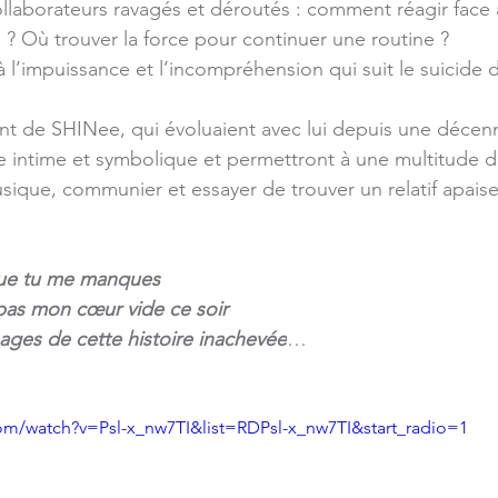
ollaborateurs ravagés et déroutés : comment réagir face 
 ? Où trouver la force pour continuer une routine ? 
 l’impuissance et l’incompréhension qui suit le suicide 
t de SHINee, qui évoluaient avec lui depuis une décenni
re intime et symbolique et permettront à une multitude 
usique, communier et essayer de trouver un relatif apai
 que tu me manques
pas mon cœur vide ce soir
pages de cette histoire inachevée
…
om/watch?v=Psl-x_nw7TI&list=RDPsl-x_nw7TI&start_radio=1