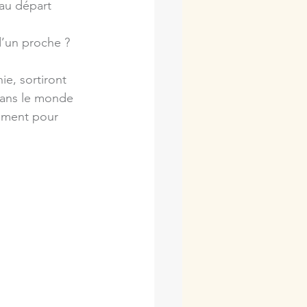
au départ 
d’un proche ? 
e, sortiront 
dans le monde 
sement pour 