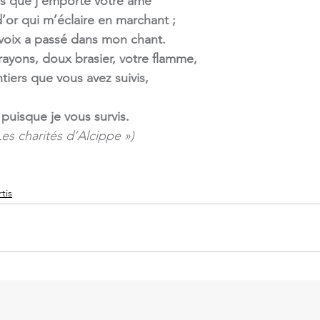
is que j’emporte votre âme
r qui m’éclaire en marchant ;
voix a passé dans mon chant.
ayons, doux brasier, votre flamme,
tiers que vous avez suivis,
puisque je vous survis.
Les charités d’Alcippe »)
tis