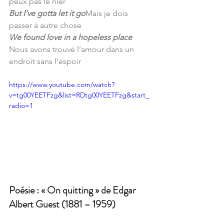
peux pas le nier
But I’ve gotta let it go
Mais je dois 
passer à autre chose
We found love in a hopeless place
Nous avons trouvé l’amour dans un 
endroit sans l’espoir
https://www.youtube.com/watch?
v=tg00YEETFzg&list=RDtg00YEETFzg&start_
radio=1
Poésie : « On quitting » de Edgar 
Albert Guest (1881 – 1959)