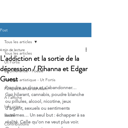
CG Initiatives
Post
Tous les articles
4 min de lecture
Tous les articles
L’addiction et la sortie de la
Ut Fortis
dépression / Rihanna et Edgar
La Différence - Poésie
Guest
Partage artistique - Ut Fortis
Prendre sa dose et s’abandonner… 
Perspective du survivant
Gaz hilarant, cannabis, poudre blanche 
A l'affiche
ou pillules, alcool, nicotine, jeux 
Info crise
d’argent, sexuels ou sentiments 
extrêmes… Un seul but : échapper à sa 
Essais
réalité. Celle qu’on ne veut plus voir. 
Contributions