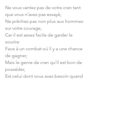
Ne vous vantez pas de votre cran tant 
que vous n’avez pas essayé,
Ne prêchez pas non plus aux hommes 
sur votre courage,
Car il est assez facile de garder le 
sourire
Face à un combat où il y a une chance 
de gagner,
Mais le genre de cran qu’il est bon de 
posséder,
Est celui dont vous avez besoin quand 
vous êtes tout seul.
Quel cran pensez-vous avoir ?
Pouvez-vous vous détourner des joies 
que vous aimez tant ?
Vous êtes-vous déjà testé pour savoir
Jusqu’où votre volonté peut aller ?